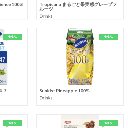
rience 100%
Tropicana まるごと果実感グレープフ
ルーツ
Drinks
HALAL
HALAL
４７
Sunkist Pineapple 100%
Drinks
HALAL
HALAL