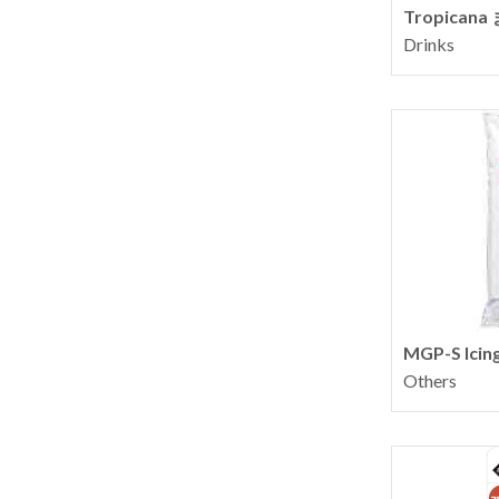
Tropica
Drinks
MGP-S Icin
Others