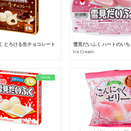
く とろける生チョコレート
雪見だいふく ハートのいち
Ice Cream
HALAL