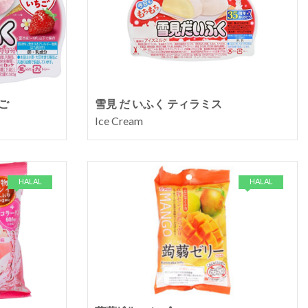
ご
雪見 だ いふく ティラミス
Ice Cream
HALAL
HALAL