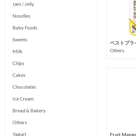
Jam / Jelly
Noodles
Baby Foods
Sweets
ベストプラ
Others
Milk
Chips
Cakes
Chocolates
Ice Cream
Bread & Bakery
Others
Yagurt
Fruit Ma