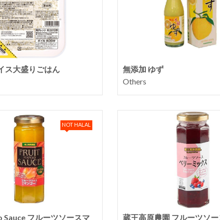
イス大盛りごはん
無添加 ゆず
Others
NOT HALAL
ngo Sauce フルーツソースマ
蔵王高原農園 フルーツソー