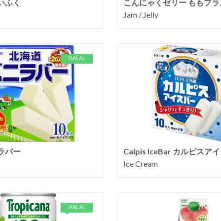
いふく
こんにゃくゼリー ももプラ
Jam / Jelly
HALAL
ラバー
Calpis IceBar カルピス
Ice Cream
HALAL