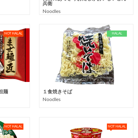
兵衛
Noodles
NOT HALAL
HALAL
担麺
１食焼きそば
Noodles
NOT HALAL
NOT HALAL