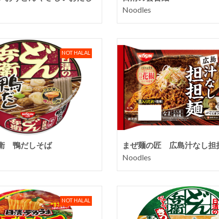
Noodles
NOT HALAL
衛 鴨だしそば
まぜ麺の匠 広島汁なし担
Noodles
NOT HALAL