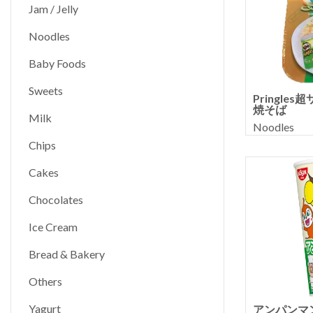
Jam / Jelly
Noodles
Baby Foods
Sweets
Pringl
焼そば
Milk
Noodles
Chips
Cakes
Chocolates
Ice Cream
Bread & Bakery
Others
Yagurt
アンパンマ