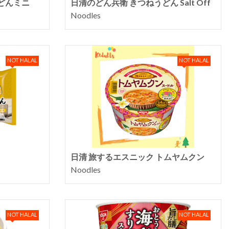
どんミニ
日清のどん兵衛 きつねうどん Salt Off
Noodles
NOT HALAL
NOT HALAL
日清 旅するエスニック トムヤムクン
Noodles
NOT HALAL
NOT HALAL