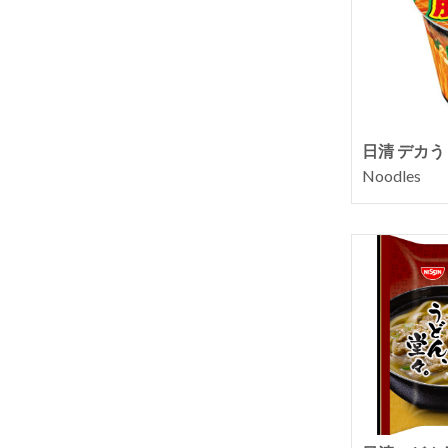
日清 デカう
Noodles