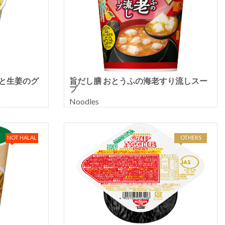
ッと生姜のグ
旨だし膳 おとうふの海老すり流しスー
プ
Noodles
NOT HALAL
OTHERS