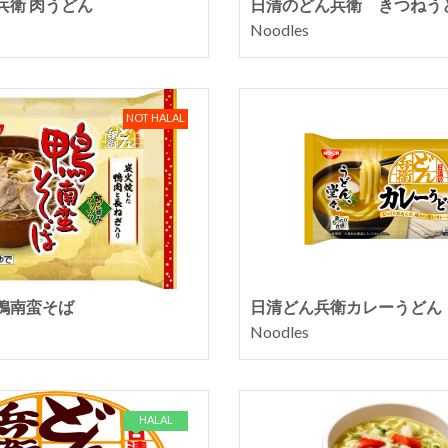
兵衛 肉うどん
日清のどん兵衛 きつねう
Noodles
NOT HALAL
鴨南蛮そば
日清どん兵衛カレーうどん
Noodles
HALAL