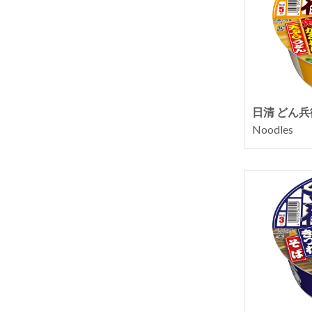
日清 どん
Noodles