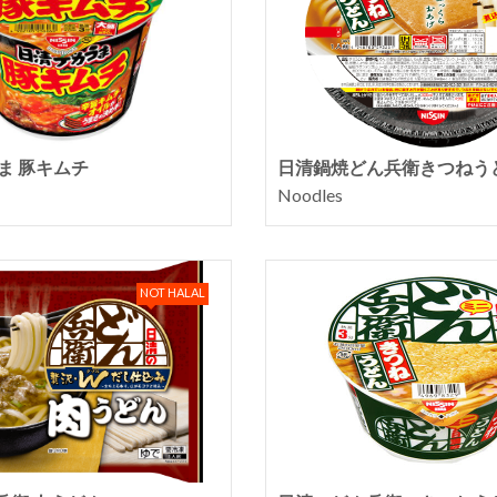
ま 豚キムチ
日清鍋焼どん兵衛きつねう
Noodles
NOT HALAL