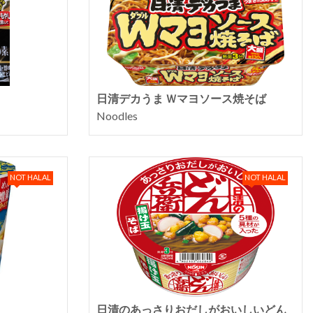
日清デカうま Ｗマヨソース焼そば
Noodles
NOT HALAL
NOT HALAL
日清のあっさりおだしがおいしいどん