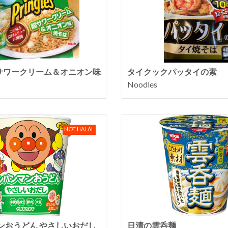
es超サワークリーム＆オニオン味
タイクックパッタイの素
Noodles
NOT HALAL
ンおうどん やさしいおだし
日清の雲呑麺